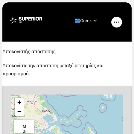
Μετάβαση
στο
Greek
περιεχόμενο
Κύριο
English
μενού
Υπολογιστής Απόστασης
Υπολογιστής απόστασης.
Υπολογίστε την απόσταση μεταξύ αφετηρίας και
προορισμού.
+
−
M
a