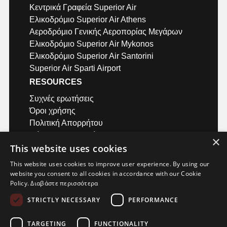
Κεντρικά Γραφεία Superior Air
Ελικοδρόμιο Superior Air Athens
Αεροδρόμιο Γενικής Αεροπορίας Μεγάρων
Ελικοδρόμιο Superior Air Mykonos
Ελικοδρόμιο Superior Air Santorini
Superior Air Sparti Airport
RESOURCES
Συχνές ερωτήσεις
Όροι χρήσης
Πολιτική Απορρήτου
Μέθοδοι πληρωμής
×
This website uses cookies
Air Safety QR codes / σύντομα βίντεο
Υπολογιστής Απόστασης
This website uses cookies to improve user experience. By using our
ΕΠΙΚΟΙΝΩΝΙΑ
website you consent to all cookies in accordance with our Cookie
Policy.
Διαβάστε περισσότερα
Αεροδρόμιο Μεγάρων
STRICTLY NECESSARY
PERFORMANCE
+30 22960 23180
+30 22967 72018
TARGETING
FUNCTIONALITY
info@superior-air.gr