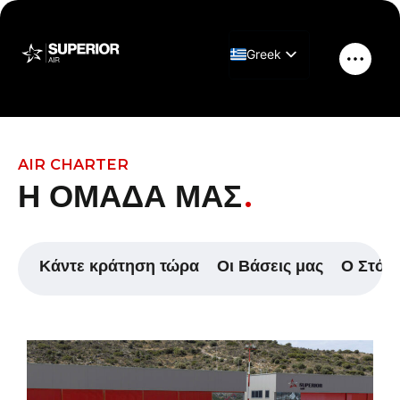
Μετάβαση
στο
Greek
περιεχόμενο
Κύριο
English
μενού
Η ομάδα μας
AIR CHARTER
Η ΟΜΑΔΑ ΜΑΣ
Κάντε κράτηση τώρα
Οι Βάσεις μας
Ο Στόλ