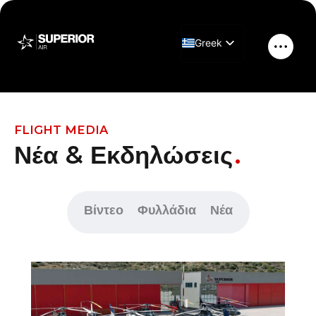
Μετάβαση
στο
Greek
περιεχόμενο
Κύριο
English
μενού
FLIGHT MEDIA
Νέα & Εκδηλώσεις
Βίντεο
Φυλλάδια
Νέα