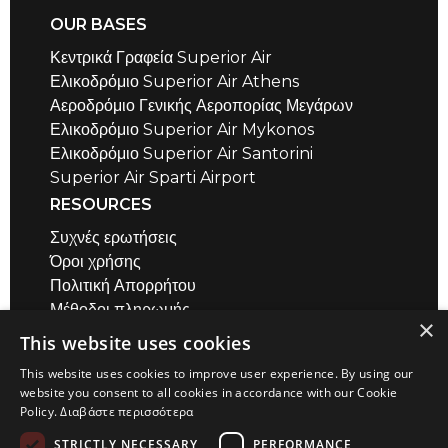
OUR BASES
Κεντρικά Γραφεία Superior Air
Ελικοδρόμιο Superior Air Athens
Αεροδρόμιο Γενικής Αεροπορίας Μεγάρων
Ελικοδρόμιο Superior Air Mykonos
Ελικοδρόμιο Superior Air Santorini
Superior Air Sparti Airport
RESOURCES
Συχνές ερωτήσεις
Όροι χρήσης
Πολιτική Απορρήτου
Μέθοδοι πληρωμής
×
Air Safety QR codes / σύντομα βίντεο
This website uses cookies
Υπολογιστής Απόστασης
This website uses cookies to improve user experience. By using our
ΕΠΙΚΟΙΝΩΝΙΑ
website you consent to all cookies in accordance with our Cookie
Policy.
Διαβάστε περισσότερα
Αεροδρόμιο Μεγάρων
+30 22960 23180
STRICTLY NECESSARY
PERFORMANCE