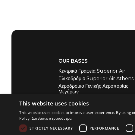
OUR BASES
Κεντρικά Γραφεία Superior Air
Ελικοδρόμιο Superior Air Athens
Αεροδρόμιο Γενικής Αεροπορίας
Μεγάρων
Ελικοδρόμιο Superior Air Mykon
This website uses cookies
Ελικοδρόμιο Superior Air Santori
This website uses cookies to improve user experience. By using o
Superior Air Sparti Airport
Policy.
Διαβάστε περισσότερα
STRICTLY NECESSARY
PERFORMANCE