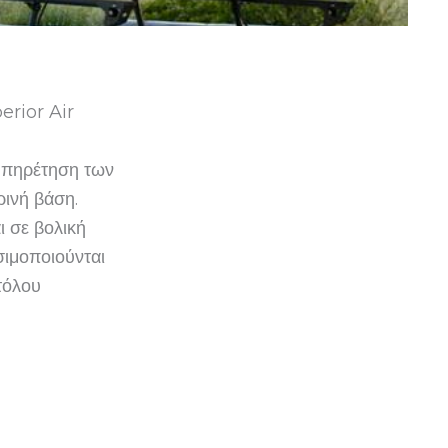
erior Air
ξυπηρέτηση των
ινή βάση.
 σε βολική
σιμοποιούνται
τόλου