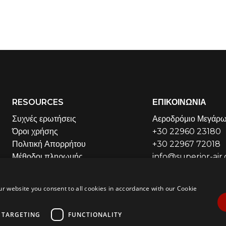
RESOURCES
ΕΠΙΚΟΙΝΩΝΙΑ
Συχνές ερωτήσεις
Αεροδρόμιο Μεγάρ
Όροι χρήσης
+30 22960 23180
Πολιτική Απορρήτου
+30 22967 72018
Μέθοδοι πληρωμής
info@superior-air.
os
Air Safety QR codes / σύντομα βίντεο
ni
Υπολογιστής Απόστασης
ur website you consent to all cookies in accordance with our Cookie
TARGETING
FUNCTIONALITY
Επιστροφή στην Αρχική