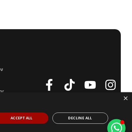
ων
gr
×
ACCEPT ALL
DECLINE ALL