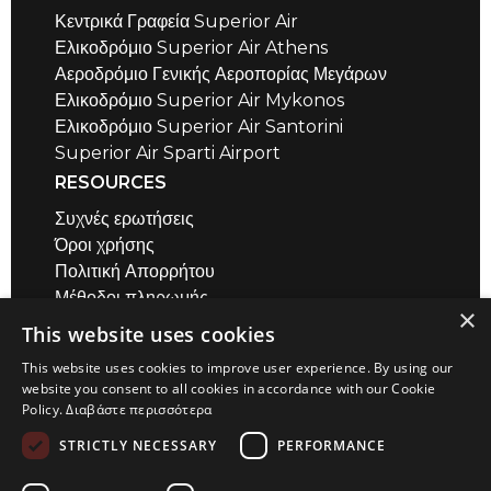
Κεντρικά Γραφεία Superior Air
Ελικοδρόμιο Superior Air Athens
Αεροδρόμιο Γενικής Αεροπορίας Μεγάρων
Ελικοδρόμιο Superior Air Mykonos
Ελικοδρόμιο Superior Air Santorini
Superior Air Sparti Airport
RESOURCES
Συχνές ερωτήσεις
Όροι χρήσης
Πολιτική Απορρήτου
Μέθοδοι πληρωμής
×
Air Safety QR codes / σύντομα βίντεο
This website uses cookies
Υπολογιστής Απόστασης
This website uses cookies to improve user experience. By using our
ΕΠΙΚΟΙΝΩΝΙΑ
website you consent to all cookies in accordance with our Cookie
Policy.
Διαβάστε περισσότερα
Αεροδρόμιο Μεγάρων
+30 22960 23180
STRICTLY NECESSARY
PERFORMANCE
+30 22967 72018