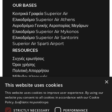
OUR BASES
Κεντρικά Γραφεία Superior Air
Ελικοδρόμιο Superior Air Athens
Αεροδρόμιο Γενικής Αεροπορίας Μεγάρων
Ελικοδρόμιο Superior Air Mykonos
Ελικοδρόμιο Superior Air Santorini
Superior Air Sparti Airport
RESOURCES
Συχνές ερωτήσεις
Όροι χρήσης
Πολιτική Απορρήτου
Μέθοδοι πληρωμής
×
Air Safety QR codes / σύντομα βίντεο
This website uses cookies
Υπολογιστής Απόστασης
This website uses cookies to improve user experience. By using our
ΕΠΙΚΟΙΝΩΝΙΑ
website you consent to all cookies in accordance with our Cookie
Policy.
Διαβάστε περισσότερα
Αεροδρόμιο Μεγάρων
+30 22960 23180
STRICTLY NECESSARY
PERFORMANCE